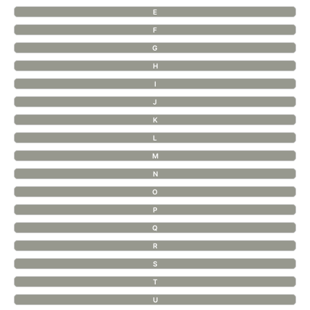
E
F
G
H
I
J
K
L
M
N
O
P
Q
R
S
T
U