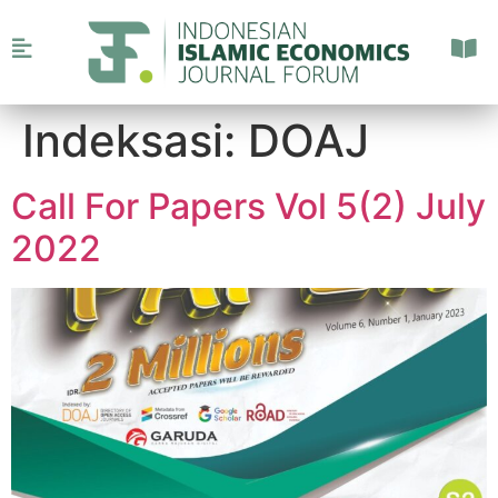
Indeksasi:
DOAJ
Call For Papers Vol 5(2) July
2022